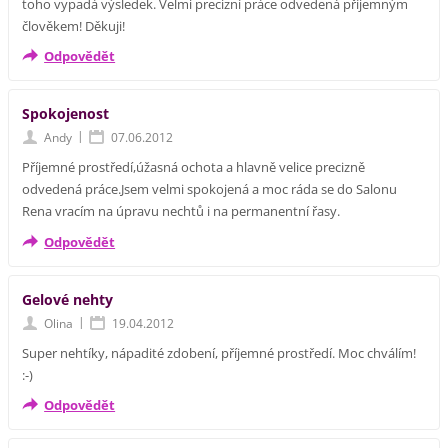
toho vypadá výsledek. Velmi precizní práce odvedená příjemným
člověkem! Děkuji!
Odpovědět
Spokojenost
|
Andy
07.06.2012
Příjemné prostředí,úžasná ochota a hlavně velice precizně
odvedená práce.Jsem velmi spokojená a moc ráda se do Salonu
Rena vracím na úpravu nechtů i na permanentní řasy.
Odpovědět
Gelové nehty
|
Olina
19.04.2012
Super nehtíky, nápadité zdobení, příjemné prostředí. Moc chválím!
:-)
Odpovědět