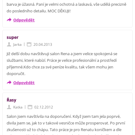
barva je úžasná. Paní je velmi ochotná a laskavá, vše udělá precizně
do posledního detailu. MOC DĚKUJI!
Odpovědět
super
|
Jarka
20.04.2013
Již delší dobu navštěvuji salon Rena a jsem velice spokojená se
službami, které nabízí. Práce je velice profesionální a prostředí
příjemné.Kdo chce za své peníze kvalitu, tak všem mohu jen
doporučit.
Odpovědět
Řasy
|
Katka
02.12.2012
Salon jsem navštívila na doporučení. Když jsem tam jela poprvé,
divila jsem se, jak to v takové vesničce může prosperovat. Po první
zkušenosti už to chápu. Tato práce je pro Renatu koníčkem a dle