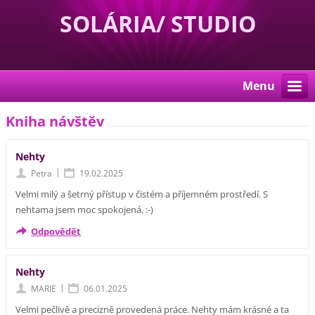
SOLÁRIA/ STUDIO
Menu
Kniha návštěv
Nehty
|
Petra
19.02.2025
Velmi milý a šetrný přístup v čistém a příjemném prostředí. S
nehtama jsem moc spokojená. :-)
Odpovědět
Nehty
|
MARIE
06.01.2025
Velmi pečlivě a precizně provedená práce. Nehty mám krásné a ta