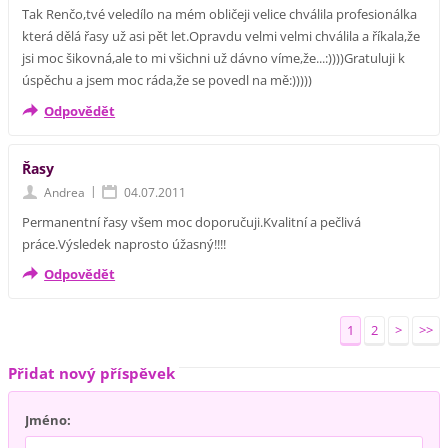
Tak Renčo,tvé veledílo na mém obličeji velice chválila profesionálka
která dělá řasy už asi pět let.Opravdu velmi velmi chválila a říkala,že
jsi moc šikovná,ale to mi všichni už dávno víme,že...:))))Gratuluji k
úspěchu a jsem moc ráda,že se povedl na mě:)))))
Odpovědět
Řasy
|
Andrea
04.07.2011
Permanentní řasy všem moc doporučuji.Kvalitní a pečlivá
práce.Výsledek naprosto úžasný!!!!
Odpovědět
1
2
>
>>
Přidat nový příspěvek
Jméno: